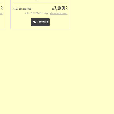
UR
7,10 EUR
47,33 EUR pro 100g
ab
en
inkl. 7 % MwSt. zzgl.
Versandkosten
Details