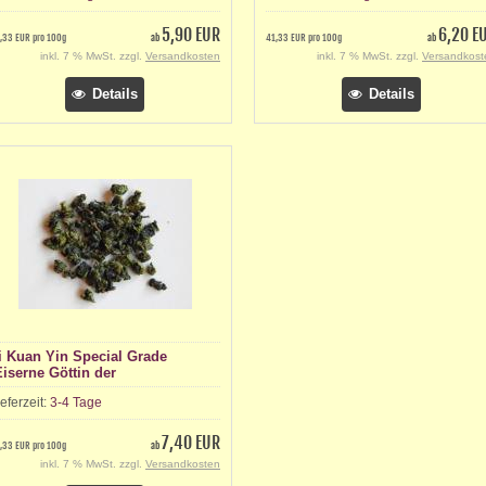
5,90 EUR
6,20 E
,33 EUR pro 100g
ab
41,33 EUR pro 100g
ab
inkl. 7 % MwSt. zzgl.
Versandkosten
inkl. 7 % MwSt. zzgl.
Versandkost
Details
Details
i Kuan Yin Special Grade
Eiserne Göttin der
armherzigkeit)
ieferzeit:
3-4 Tage
7,40 EUR
,33 EUR pro 100g
ab
inkl. 7 % MwSt. zzgl.
Versandkosten