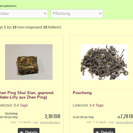
lteroptionen:
ge
1
bis
19
(von insgesamt
19
Artikeln)
han Ping Shui Xian, gepresst
Pouchong
Water-Lilly aus Zhan Ping)
ieferzeit:
3-4 Tage
Lieferzeit:
3-4 Tage
10g Packung
2,10 EUR
7,70 E
,00 EUR pro 100g
15,40 EUR pro 100g
ab
inkl. 7 % MwSt. zzgl.
Versandkosten
inkl. 7 % MwSt. zzgl.
Versandkost
Details
Details