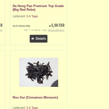
Da Hong Pao Premium Top Grade
(Big Red Robe)
Lieferzeit:
3-4 Tage
UR
5,90 EUR
39,33 EUR pro 100g
ab
en
inkl. 7 % MwSt. zzgl.
Versandkosten
Details
Rou Gui (Cinnamon Blossom)
Lieferzeit:
3-4 Tage