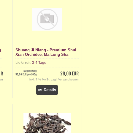
g
Shuang Ji Niang - Premium Shui
Xian Orchidee, Ma Long Sha
(Dancong Sweetgras Orchidee)
Lieferzeit:
3-4 Tage
50g Packung
UR
28,00 EUR
56,00 EUR pro 100g
en
inkl. 7 % MwSt. zzgl.
Versandkosten
Details