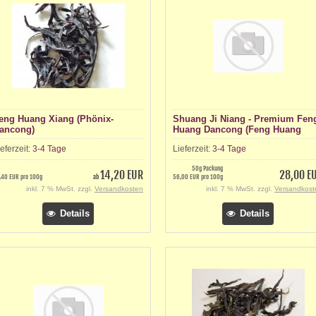
eng Huang Xiang (Phönix-
Shuang Ji Niang - Premium Fen
ancong)
Huang Dancong (Feng Huang
Dancong)
ieferzeit:
3-4 Tage
Lieferzeit:
3-4 Tage
50g Packung
14,20 EUR
28,00 E
,40 EUR pro 100g
ab
56,00 EUR pro 100g
inkl. 7 % MwSt. zzgl.
Versandkosten
inkl. 7 % MwSt. zzgl.
Versandkost
Details
Details