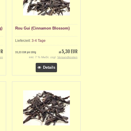
g)
Rou Gui (Cinnamon Blossom)
Lieferzeit:
3-4 Tage
UR
5,30 EUR
35,33 EUR pro 100g
ab
en
inkl. 7 % MwSt. zzgl.
Versandkosten
Details