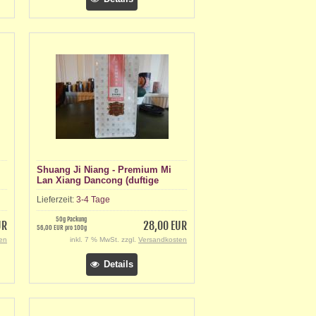
Shuang Ji Niang - Premium Mi
Lan Xiang Dancong (duftige
Honig-Orchidee)
Lieferzeit:
3-4 Tage
50g Packung
UR
28,00 EUR
56,00 EUR pro 100g
en
inkl. 7 % MwSt. zzgl.
Versandkosten
Details