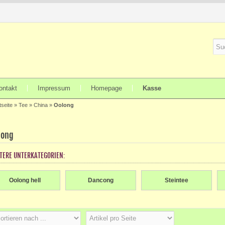
ontakt
Impressum
Homepage
Kasse
tseite
»
Tee
»
China
»
Oolong
long
TERE UNTERKATEGORIEN:
Oolong hell
Dancong
Steintee