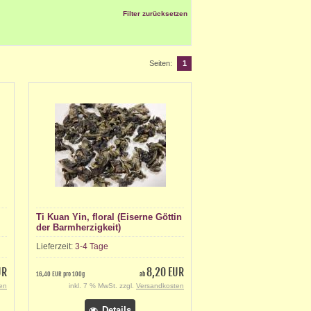
Filter zurücksetzen
Seiten:
1
Ti Kuan Yin, floral (Eiserne Göttin
der Barmherzigkeit)
Lieferzeit:
3-4 Tage
UR
8,20 EUR
16,40 EUR pro 100g
ab
en
inkl. 7 % MwSt. zzgl.
Versandkosten
Details