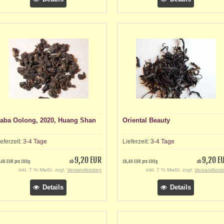
aba Oolong, 2020, Huang Shan
Oriental Beauty
ieferzeit:
3-4 Tage
Lieferzeit:
3-4 Tage
9,20 EUR
9,20 E
,40 EUR pro 100g
ab
18,40 EUR pro 100g
ab
inkl. 7 % MwSt. zzgl.
Versandkosten
inkl. 7 % MwSt. zzgl.
Versandkost
Details
Details