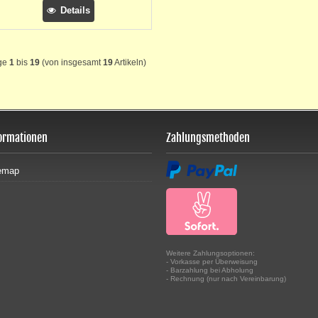
Details
ge
1
bis
19
(von insgesamt
19
Artikeln)
ormationen
Zahlungsmethoden
emap
Weitere Zahlungsoptionen:
- Vorkasse per Überweisung
- Barzahlung bei Abholung
- Rechnung (nur nach Vereinbarung)