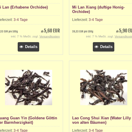
i Lan (Erhabene Orchidee)
Mi Lan Xiang (duftige Honig-
Orchidee)
ieferzeit:
3-4 Tage
Lieferzeit:
3-4 Tage
5,60 EUR
5,90 E
,33 EUR pro 100g
ab
39,33 EUR pro 100g
ab
inkl. 7 % MwSt. zzgl.
Versandkosten
inkl. 7 % MwSt. zzgl.
Versandkost
Details
Details
uang Guan Yin (Goldene Göttin
Lao Cong Shui Xian (Water Lilly
er Barmherzigkeit)
von alten Bäumen)
ieferzeit:
3-4 Tage
Lieferzeit:
3-4 Tage