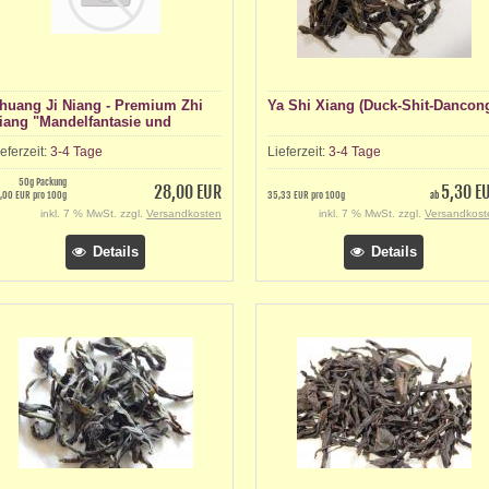
huang Ji Niang - Premium Zhi
Ya Shi Xiang (Duck-Shit-Dancon
iang "Mandelfantasie und
onigduft" (Mandelfantasie und
ieferzeit:
3-4 Tage
Lieferzeit:
3-4 Tage
onigduft Oolong)
50g Packung
28,00 EUR
5,30 E
,00 EUR pro 100g
35,33 EUR pro 100g
ab
inkl. 7 % MwSt. zzgl.
Versandkosten
inkl. 7 % MwSt. zzgl.
Versandkost
Details
Details