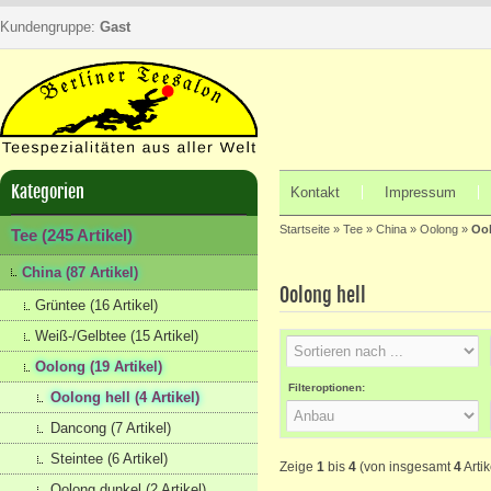
Kundengruppe:
Gast
Kategorien
Kontakt
Impressum
Startseite
»
Tee
»
China
»
Oolong
»
Ool
Tee (245 Artikel)
China (87 Artikel)
Oolong hell
Grüntee (16 Artikel)
Weiß-/Gelbtee (15 Artikel)
Oolong (19 Artikel)
Filteroptionen:
Oolong hell (4 Artikel)
Dancong (7 Artikel)
Steintee (6 Artikel)
Zeige
1
bis
4
(von insgesamt
4
Artik
Oolong dunkel (2 Artikel)