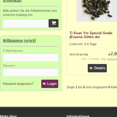
Schnellkauf
Bitte geben Sie die Artikelnummer aus
unserem Katalog ein.
Ti Kuan Yin Special Grade
(Eiserne Göttin der
Willkommen zurück!
Barmherzigkeit)
Lieferzeit:
3-4 Tage
E-Mail-Adresse:
7,4
49,33 EUR pro 100g
ab
inkl. 7 % MwSt. zzgl.
Versand
Passwort:
Details
Login
Passwort vergessen?
Zeige
1
bis
4
(von insgesamt
4
Artik