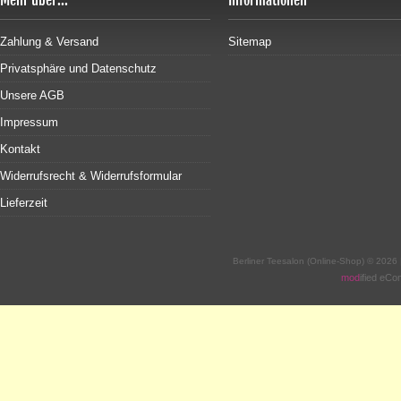
Mehr über...
Informationen
Zahlung & Versand
Sitemap
Privatsphäre und Datenschutz
Unsere AGB
Impressum
Kontakt
Widerrufsrecht & Widerrufsformular
Lieferzeit
Berliner Teesalon (Online-Shop) © 2026
mod
ified eC