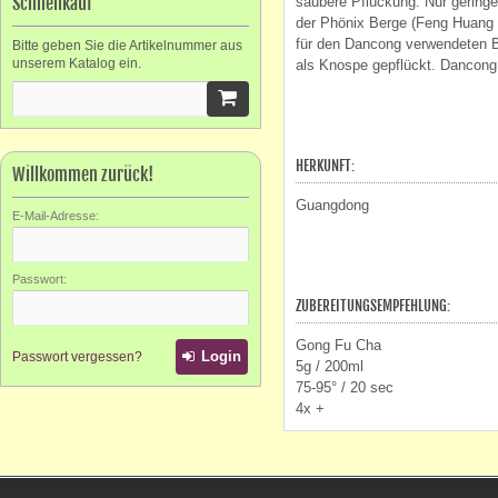
Schnellkauf
saubere Pflückung. Nur geringe
der Phönix Berge (Feng Huang 
für den Dancong verwendeten B
Bitte geben Sie die Artikelnummer aus
unserem Katalog ein.
als Knospe gepflückt. Dancong 
HERKUNFT:
Willkommen zurück!
Guangdong
E-Mail-Adresse:
Passwort:
ZUBEREITUNGSEMPFEHLUNG:
Gong Fu Cha
Login
Passwort vergessen?
5g / 200ml
75-95° / 20 sec
4x +