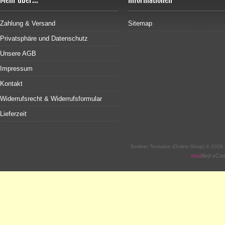
Mehr über...
Informationen
Zahlung & Versand
Sitemap
Privatsphäre und Datenschutz
Unsere AGB
Impressum
Kontakt
Widerrufsrecht & Widerrufsformular
Lieferzeit
Berliner Teesalon (Online-Shop) © 2026
mod
ified eC