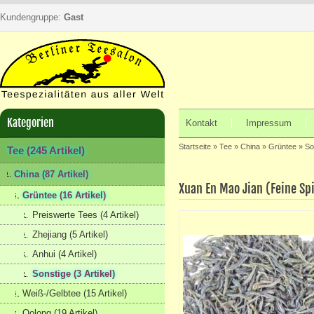
Kundengruppe:
Gast
Kategorien
Kontakt
Impressum
Startseite
»
Tee
»
China
»
Grüntee
»
So
Tee (245 Artikel)
China (87 Artikel)
Xuan En Mao Jian (Feine Sp
Grüntee (16 Artikel)
Preiswerte Tees (4 Artikel)
Zhejiang (5 Artikel)
Anhui (4 Artikel)
Sonstige (3 Artikel)
Weiß-/Gelbtee (15 Artikel)
Oolong (19 Artikel)