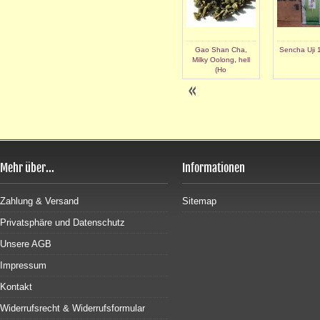
Lung Ching
Everspring Oolong
Gao Shan Cha,
Sencha Uji 
(Drachenbrunnentee)
(Ewiger Frühling)
Milky Oolong, hell
(Ho
Mehr über...
Informationen
Zahlung & Versand
Sitemap
Privatsphäre und Datenschutz
Unsere AGB
Impressum
Kontakt
Widerrufsrecht & Widerrufsformular