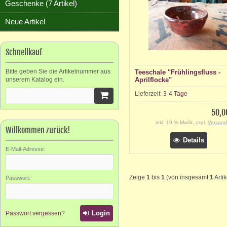
Geschenke (7 Artikel)
Neue Artikel
Schnellkauf
Bitte geben Sie die Artikelnummer aus
Teeschale "Frühlingsfluss -
unserem Katalog ein.
Aprilflocke"
Lieferzeit:
3-4 Tage
50,0
inkl. 19 % MwSt. zzgl.
Versand
Willkommen zurück!
Details
E-Mail-Adresse:
Zeige
1
bis
1
(von insgesamt
1
Artik
Passwort:
Login
Passwort vergessen?