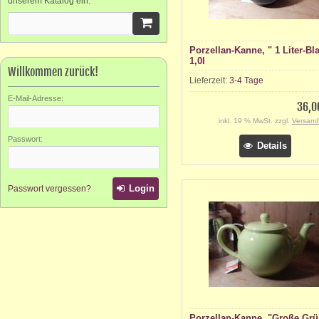
unserem Katalog ein.
Porzellan-Kanne, " 1 Liter-Bl
1,0l
Willkommen zurück!
Lieferzeit:
3-4 Tage
E-Mail-Adresse:
36,0
inkl. 19 % MwSt. zzgl.
Versand
Passwort:
Details
Login
Passwort vergessen?
Porzellan-Kanne, "Große Grü