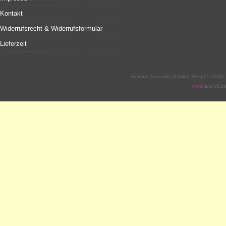
Kontakt
Widerrufsrecht & Widerrufsformular
Lieferzeit
Berliner Teesalon (Online-Shop) © 2026
mod
ified eC