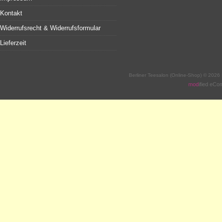
Kontakt
Widerrufsrecht & Widerrufsformular
Lieferzeit
Berliner Teesalon (Online-Shop) © 2026
mod
ified eC