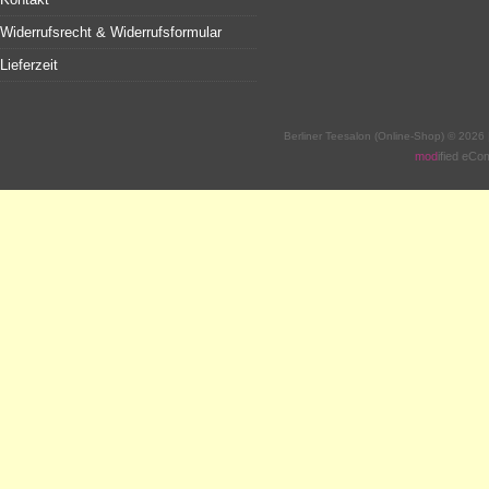
Widerrufsrecht & Widerrufsformular
Lieferzeit
Berliner Teesalon (Online-Shop) © 2026
mod
ified eC