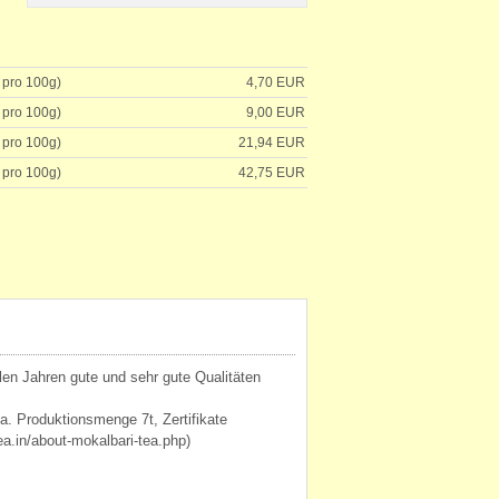
 pro 100g)
4,70 EUR
 pro 100g)
9,00 EUR
 pro 100g)
21,94 EUR
 pro 100g)
42,75 EUR
elen Jahren gute und sehr gute Qualitäten
. Produktionsmenge 7t, Zertifikate
a.in/about-mokalbari-tea.php)