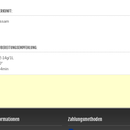
ERKUNFT:
ssam
UBEREITUNGSEMPFEHLUNG:
2-14g/1L
0°
-4min
ormationen
Zahlungsmethoden