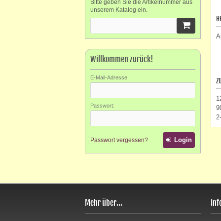
Bitte geben Sie die Artikelnummer aus
unserem Katalog ein.
H
A
Willkommen zurück!
E-Mail-Adresse:
Z
1
Passwort:
9
2
Login
Passwort vergessen?
Mehr über...
Inf