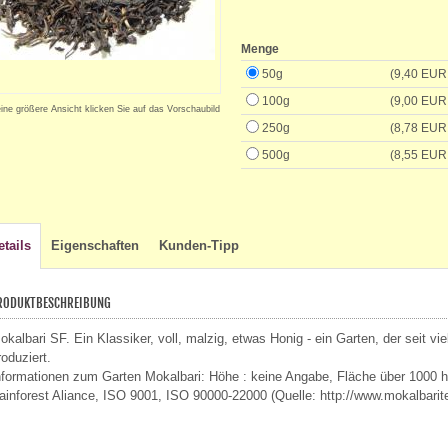
Menge
50g
(9,40 EUR
100g
(9,00 EUR
eine größere Ansicht klicken Sie auf das Vorschaubild
250g
(8,78 EUR
500g
(8,55 EUR
etails
Eigenschaften
Kunden-Tipp
RODUKTBESCHREIBUNG
okalbari SF. Ein Klassiker, voll, malzig, etwas Honig - ein Garten, der seit vi
roduziert.
nformationen zum Garten Mokalbari: Höhe : keine Angabe, Fläche über 1000 ha
ainforest Aliance, ISO 9001, ISO 90000-22000 (Quelle: http://www.mokalbarite